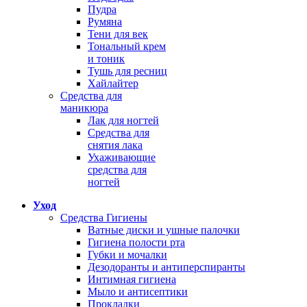
Пудра
Румяна
Тени для век
Тональный крем
и тоник
Тушь для ресниц
Хайлайтер
Средства для
маникюра
Лак для ногтей
Средства для
снятия лака
Ухаживающие
средства для
ногтей
Уход
Средства Гигиены
Ватные диски и ушные палочки
Гигиена полости рта
Губки и мочалки
Дезодоранты и антиперспиранты
Интимная гигиена
Мыло и антисептики
Прокладки