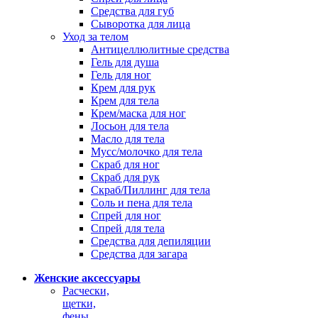
Средства для губ
Сыворотка для лица
Уход за телом
Антицеллюлитные средства
Гель для душа
Гель для ног
Крем для рук
Крем для тела
Крем/маска для ног
Лосьон для тела
Масло для тела
Мусс/молочко для тела
Скраб для ног
Скраб для рук
Скраб/Пиллинг для тела
Соль и пена для тела
Спрей для ног
Спрей для тела
Средства для депиляции
Средства для загара
Женские аксессуары
Расчески,
щетки,
фены