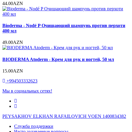
44.00AZN
Bioderma - Nodé P Очищающий шампунь против перхоти
400 мл
49.00AZN
BIODERMA Atoderm - Крем для рук и ногтей, 50 мл
15.00AZN
+994503332623
Мы в социальных сетях!
PEYSAKHOV ELKHAN RAFAILOVICH VOEN 1400834382
Служба поддержки
Часто задаваемые вопросы