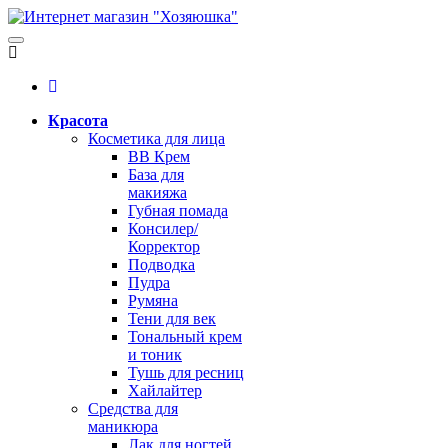
Красота
Косметика для лица
BB Крем
База для
макияжа
Губная помада
Консилер/
Корректор
Подводка
Пудра
Румяна
Тени для век
Тональный крем
и тоник
Тушь для ресниц
Хайлайтер
Средства для
маникюра
Лак для ногтей