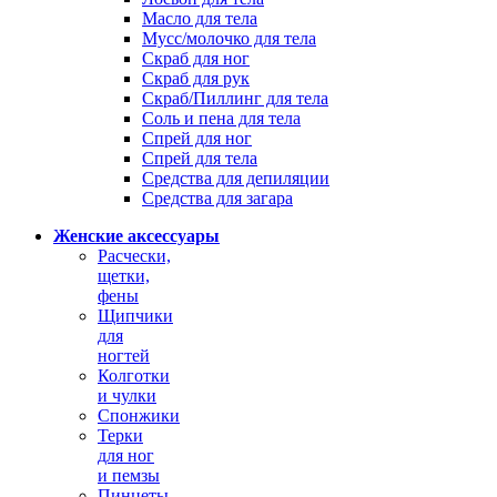
Масло для тела
Мусс/молочко для тела
Скраб для ног
Скраб для рук
Скраб/Пиллинг для тела
Соль и пена для тела
Спрей для ног
Спрей для тела
Средства для депиляции
Средства для загара
Женские аксессуары
Расчески,
щетки,
фены
Щипчики
для
ногтей
Колготки
и чулки
Спонжики
Терки
для ног
и пемзы
Пинцеты