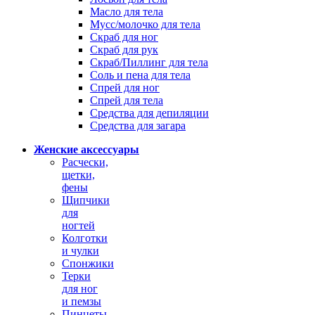
Масло для тела
Мусс/молочко для тела
Скраб для ног
Скраб для рук
Скраб/Пиллинг для тела
Соль и пена для тела
Спрей для ног
Спрей для тела
Средства для депиляции
Средства для загара
Женские аксессуары
Расчески,
щетки,
фены
Щипчики
для
ногтей
Колготки
и чулки
Спонжики
Терки
для ног
и пемзы
Пинцеты