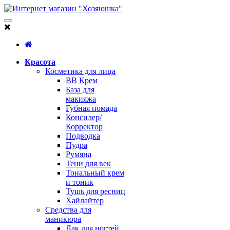
Красота
Косметика для лица
BB Крем
База для
макияжа
Губная помада
Консилер/
Корректор
Подводка
Пудра
Румяна
Тени для век
Тональный крем
и тоник
Тушь для ресниц
Хайлайтер
Средства для
маникюра
Лак для ногтей