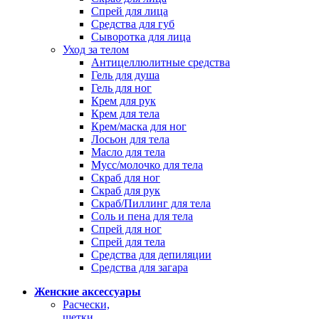
Спрей для лица
Средства для губ
Сыворотка для лица
Уход за телом
Антицеллюлитные средства
Гель для душа
Гель для ног
Крем для рук
Крем для тела
Крем/маска для ног
Лосьон для тела
Масло для тела
Мусс/молочко для тела
Скраб для ног
Скраб для рук
Скраб/Пиллинг для тела
Соль и пена для тела
Спрей для ног
Спрей для тела
Средства для депиляции
Средства для загара
Женские аксессуары
Расчески,
щетки,