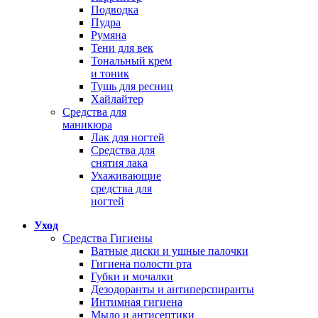
Подводка
Пудра
Румяна
Тени для век
Тональный крем
и тоник
Тушь для ресниц
Хайлайтер
Средства для
маникюра
Лак для ногтей
Средства для
снятия лака
Ухаживающие
средства для
ногтей
Уход
Средства Гигиены
Ватные диски и ушные палочки
Гигиена полости рта
Губки и мочалки
Дезодоранты и антиперспиранты
Интимная гигиена
Мыло и антисептики