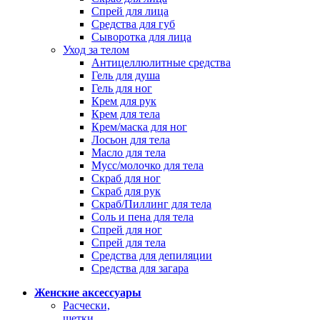
Спрей для лица
Средства для губ
Сыворотка для лица
Уход за телом
Антицеллюлитные средства
Гель для душа
Гель для ног
Крем для рук
Крем для тела
Крем/маска для ног
Лосьон для тела
Масло для тела
Мусс/молочко для тела
Скраб для ног
Скраб для рук
Скраб/Пиллинг для тела
Соль и пена для тела
Спрей для ног
Спрей для тела
Средства для депиляции
Средства для загара
Женские аксессуары
Расчески,
щетки,