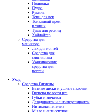
Подводка
Пудра
Румяна
Тени для век
Тональный крем
и тоник
Тушь для ресниц
Хайлайтер
Средства для
маникюра
Лак для ногтей
Средства для
снятия лака
Ухаживающие
средства для
ногтей
Уход
Средства Гигиены
Ватные диски и ушные палочки
Гигиена полости рта
Губки и мочалки
Дезодоранты и антиперспиранты
Интимная гигиена
Мыло и антисептики