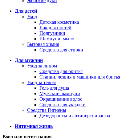
Женские духи
Для детей
Уход
Детская косметика
Лак для ногтей
Подгузники
Шампуни, мыло
Бытовая химия
Средства для стирки
Для мужчин
Уход за лицом
Средства для бритья
Станки, лезвия и машинки для бритья
Уход за телом
Гель для душа
Мужские шампуни
Окрашивание волос
Средства для укладки
Средства Гигиены
Дезодоранты и антиперспиранты
Интимная жизнь
Вход или регистрация