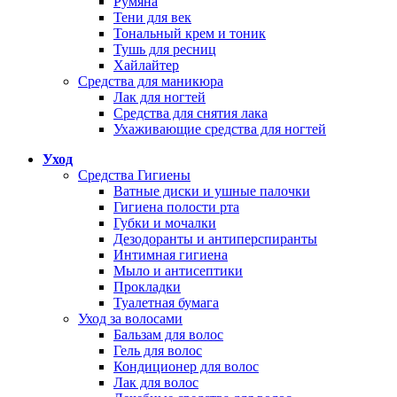
Румяна
Тени для век
Тональный крем и тоник
Тушь для ресниц
Хайлайтер
Средства для маникюра
Лак для ногтей
Средства для снятия лака
Ухаживающие средства для ногтей
Уход
Средства Гигиены
Ватные диски и ушные палочки
Гигиена полости рта
Губки и мочалки
Дезодоранты и антиперспиранты
Интимная гигиена
Мыло и антисептики
Прокладки
Туалетная бумага
Уход за волосами
Бальзам для волос
Гель для волос
Кондиционер для волос
Лак для волос