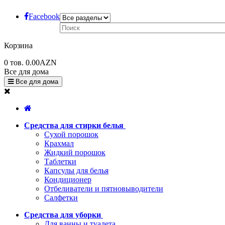
Facebook
Корзина
0
тов.
0.00AZN
Все для дома
Все для дома
Средства для стирки белья
Сухой порошок
Крахмал
Жидкий порошок
Таблетки
Капсулы для белья
Кондиционер
Отбеливатели и пятновыводители
Салфетки
Средства для уборки
Для ванны и туалета