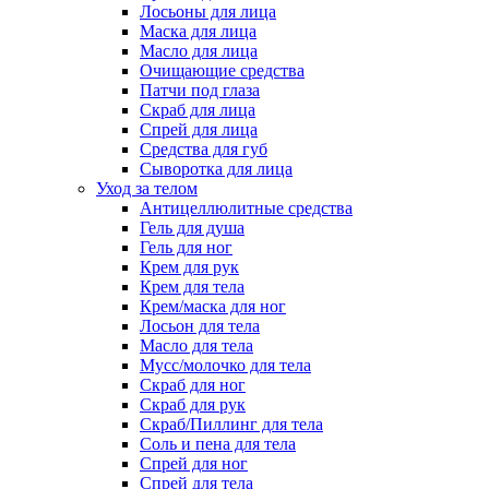
Лосьоны для лица
Маска для лица
Масло для лица
Очищающие средства
Патчи под глаза
Скраб для лица
Спрей для лица
Средства для губ
Сыворотка для лица
Уход за телом
Антицеллюлитные средства
Гель для душа
Гель для ног
Крем для рук
Крем для тела
Крем/маска для ног
Лосьон для тела
Масло для тела
Мусс/молочко для тела
Скраб для ног
Скраб для рук
Скраб/Пиллинг для тела
Соль и пена для тела
Спрей для ног
Спрей для тела