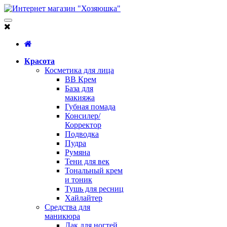
Красота
Косметика для лица
BB Крем
База для
макияжа
Губная помада
Консилер/
Корректор
Подводка
Пудра
Румяна
Тени для век
Тональный крем
и тоник
Тушь для ресниц
Хайлайтер
Средства для
маникюра
Лак для ногтей