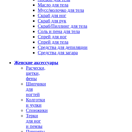
Масло для тела
Мусс/молочко для тела
Скраб для ног
Скраб для рук
Скраб/Пиллинг для тела
Соль и пена для тела
Спрей для ног
Спрей для тела
Средства для депиляции
Средства для загара
Женские аксессуары
Расчески,
щетки,
фены
Щипчики
для
ногтей
Колготки
и чулки
Спонжики
Терки
для ног
и пемзы
Пинцеты