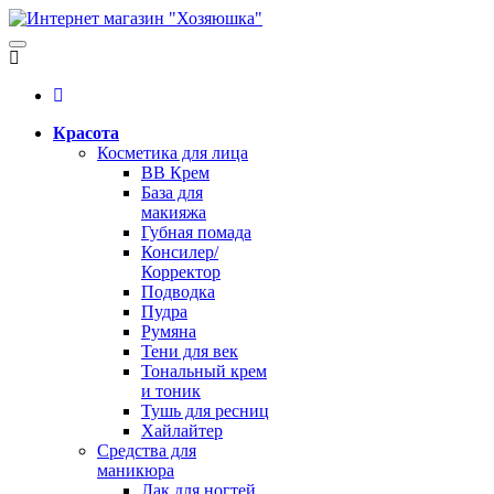
Красота
Косметика для лица
BB Крем
База для
макияжа
Губная помада
Консилер/
Корректор
Подводка
Пудра
Румяна
Тени для век
Тональный крем
и тоник
Тушь для ресниц
Хайлайтер
Средства для
маникюра
Лак для ногтей