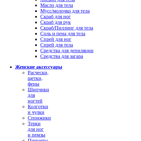
Масло для тела
Мусс/молочко для тела
Скраб для ног
Скраб для рук
Скраб/Пиллинг для тела
Соль и пена для тела
Спрей для ног
Спрей для тела
Средства для депиляции
Средства для загара
Женские аксессуары
Расчески,
щетки,
фены
Щипчики
для
ногтей
Колготки
и чулки
Спонжики
Терки
для ног
и пемзы
Пинцеты