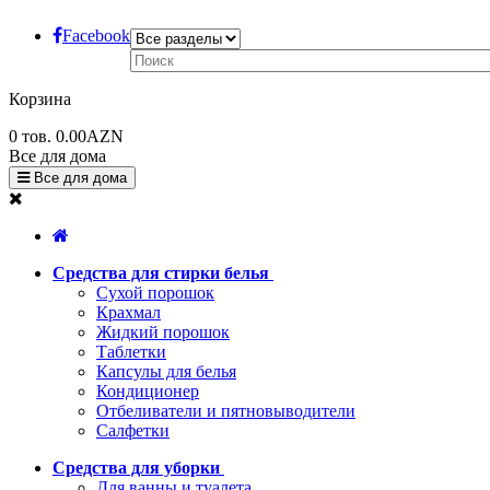
Facebook
Корзина
0
тов.
0.00AZN
Все для дома
Все для дома
Средства для стирки белья
Сухой порошок
Крахмал
Жидкий порошок
Таблетки
Капсулы для белья
Кондиционер
Отбеливатели и пятновыводители
Салфетки
Средства для уборки
Для ванны и туалета