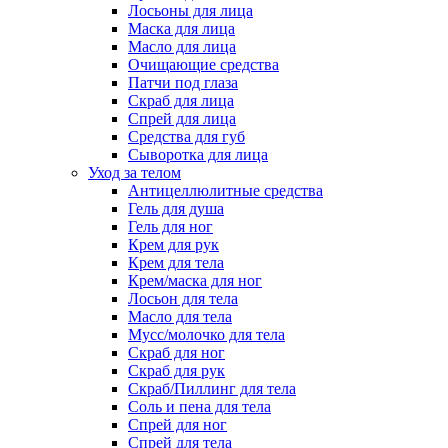
Лосьоны для лица
Маска для лица
Масло для лица
Очищающие средства
Патчи под глаза
Скраб для лица
Спрей для лица
Средства для губ
Сыворотка для лица
Уход за телом
Антицеллюлитные средства
Гель для душа
Гель для ног
Крем для рук
Крем для тела
Крем/маска для ног
Лосьон для тела
Масло для тела
Мусс/молочко для тела
Скраб для ног
Скраб для рук
Скраб/Пиллинг для тела
Соль и пена для тела
Спрей для ног
Спрей для тела