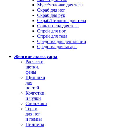
Мусс/молочко для тела
Скраб для ног
Скраб для рук
Скраб/Пиллинг для тела
Соль и пена для тела
Спрей для ног
Спрей для тела
Средства для депиляции
Средства для загара
Женские аксессуары
Расчески,
щетки,
фены
Щипчики
для
ногтей
Колготки
и чулки
Спонжики
Терки
для ног
и пемзы
Пинцеты