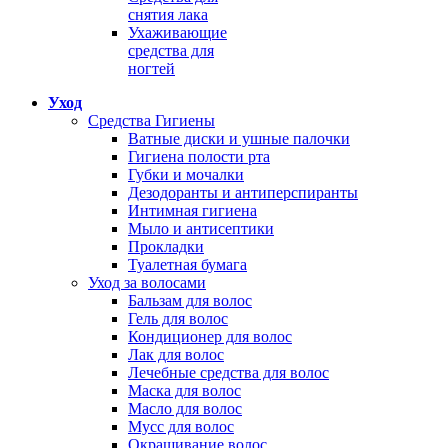
снятия лака
Ухаживающие
средства для
ногтей
Уход
Средства Гигиены
Ватные диски и ушные палочки
Гигиена полости рта
Губки и мочалки
Дезодоранты и антиперспиранты
Интимная гигиена
Мыло и антисептики
Прокладки
Туалетная бумага
Уход за волосами
Бальзам для волос
Гель для волос
Кондиционер для волос
Лак для волос
Лечебные средства для волос
Маска для волос
Масло для волос
Мусс для волос
Окрашивание волос