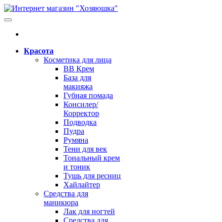
Красота
Косметика для лица
BB Крем
База для
макияжа
Губная помада
Консилер/
Корректор
Подводка
Пудра
Румяна
Тени для век
Тональный крем
и тоник
Тушь для ресниц
Хайлайтер
Средства для
маникюра
Лак для ногтей
Средства для