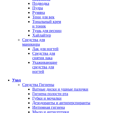
Подводка
Пудра
Румяна
Тени для век
Тональный крем
и тоник
Тушь для ресниц
Хайлайтер
Средства для
маникюра
Лак для ногтей
Средства для
снятия лака
Ухаживающие
средства для
ногтей
Уход
Средства Гигиены
Ватные диски и ушные палочки
Гигиена полости рта
Губки и мочалки
Дезодоранты и антиперспиранты
Интимная гигиена
Мыло и антисептики