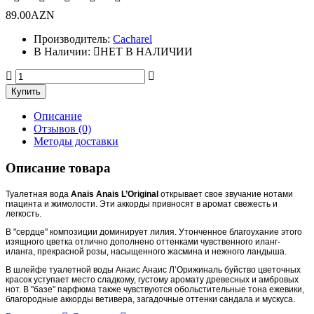
89.00AZN
Производитель:
Cacharel
В Наличии:
НЕТ В НАЛИЧИИ
Описание
Отзывов (0)
Методы доставки
Описание товара
Туалетная вода
Anais Anais L’Original
открывает свое звучание нотами
гиацинта и жимолости. Эти аккорды привносят в аромат свежесть и
легкость.
В "сердце" композиции доминирует лилия. Утонченное благоухание этого
изящного цветка отлично дополнено оттенками чувственного иланг-
иланга, прекрасной розы, насыщенного жасмина и нежного ландыша.
В шлейфе туалетной воды Анаис Анаис Л’Орижиналь буйство цветочных
красок уступает место сладкому, густому аромату древесных и амбровых
нот. В "базе" парфюма также чувствуются обольстительные тона ежевики,
благородные аккорды ветивера, загадочные оттенки сандала и мускуса.