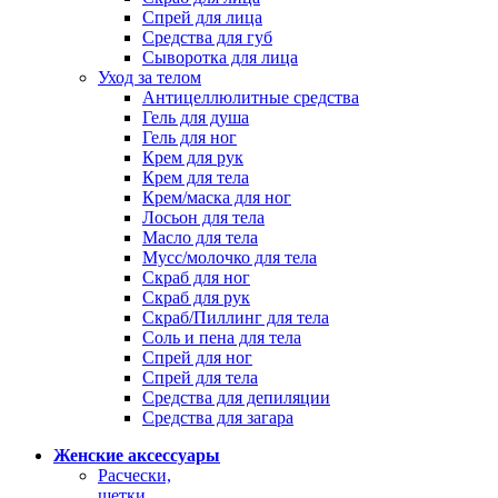
Спрей для лица
Средства для губ
Сыворотка для лица
Уход за телом
Антицеллюлитные средства
Гель для душа
Гель для ног
Крем для рук
Крем для тела
Крем/маска для ног
Лосьон для тела
Масло для тела
Мусс/молочко для тела
Скраб для ног
Скраб для рук
Скраб/Пиллинг для тела
Соль и пена для тела
Спрей для ног
Спрей для тела
Средства для депиляции
Средства для загара
Женские аксессуары
Расчески,
щетки,