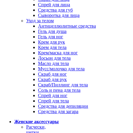
Спрей для лица
Средства для губ
Сыворотка для лица
Уход за телом
Антицеллюлитные средства
Гель для душа
Гель для ног
Крем для рук
Крем для тела
Крем/маска для ног
Лосьон для тела
Масло для тела
Мусс/молочко для тела
Скраб для ног
Скраб для рук
Скраб/Пиллинг для тела
Соль и пена для тела
Спрей для ног
Спрей для тела
Средства для депиляции
Средства для загара
Женские аксессуары
Расчески,
щетки,