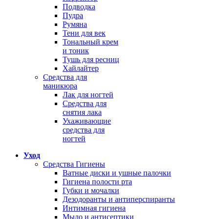
Подводка
Пудра
Румяна
Тени для век
Тональный крем
и тоник
Тушь для ресниц
Хайлайтер
Средства для
маникюра
Лак для ногтей
Средства для
снятия лака
Ухаживающие
средства для
ногтей
Уход
Средства Гигиены
Ватные диски и ушные палочки
Гигиена полости рта
Губки и мочалки
Дезодоранты и антиперспиранты
Интимная гигиена
Мыло и антисептики