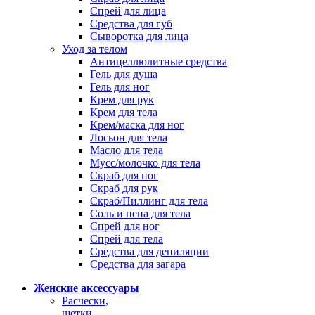
Спрей для лица
Средства для губ
Сыворотка для лица
Уход за телом
Антицеллюлитные средства
Гель для душа
Гель для ног
Крем для рук
Крем для тела
Крем/маска для ног
Лосьон для тела
Масло для тела
Мусс/молочко для тела
Скраб для ног
Скраб для рук
Скраб/Пиллинг для тела
Соль и пена для тела
Спрей для ног
Спрей для тела
Средства для депиляции
Средства для загара
Женские аксессуары
Расчески,
щетки,