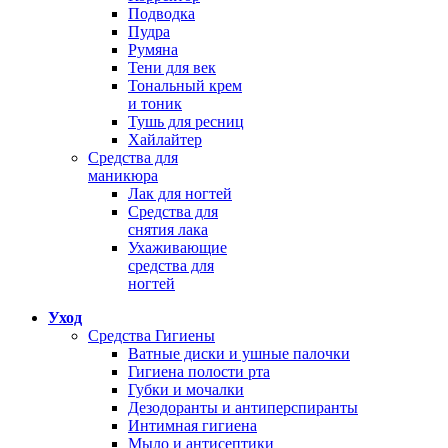
Подводка
Пудра
Румяна
Тени для век
Тональный крем
и тоник
Тушь для ресниц
Хайлайтер
Средства для
маникюра
Лак для ногтей
Средства для
снятия лака
Ухаживающие
средства для
ногтей
Уход
Средства Гигиены
Ватные диски и ушные палочки
Гигиена полости рта
Губки и мочалки
Дезодоранты и антиперспиранты
Интимная гигиена
Мыло и антисептики