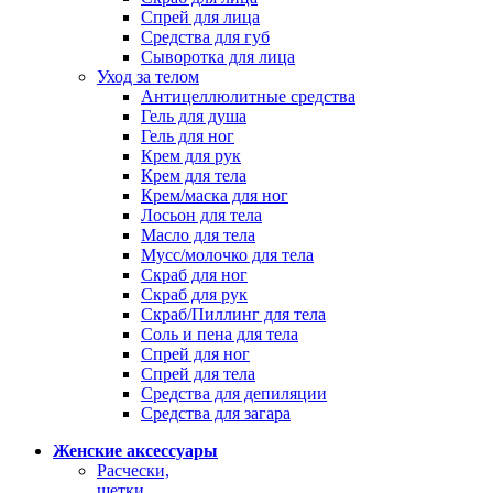
Спрей для лица
Средства для губ
Сыворотка для лица
Уход за телом
Антицеллюлитные средства
Гель для душа
Гель для ног
Крем для рук
Крем для тела
Крем/маска для ног
Лосьон для тела
Масло для тела
Мусс/молочко для тела
Скраб для ног
Скраб для рук
Скраб/Пиллинг для тела
Соль и пена для тела
Спрей для ног
Спрей для тела
Средства для депиляции
Средства для загара
Женские аксессуары
Расчески,
щетки,