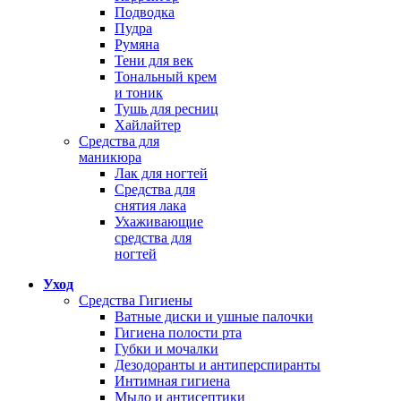
Подводка
Пудра
Румяна
Тени для век
Тональный крем
и тоник
Тушь для ресниц
Хайлайтер
Средства для
маникюра
Лак для ногтей
Средства для
снятия лака
Ухаживающие
средства для
ногтей
Уход
Средства Гигиены
Ватные диски и ушные палочки
Гигиена полости рта
Губки и мочалки
Дезодоранты и антиперспиранты
Интимная гигиена
Мыло и антисептики