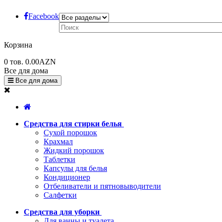
Facebook
Корзина
0
тов.
0.00AZN
Все для дома
Все для дома
Средства для стирки белья
Сухой порошок
Крахмал
Жидкий порошок
Таблетки
Капсулы для белья
Кондиционер
Отбеливатели и пятновыводители
Салфетки
Средства для уборки
Для ванны и туалета