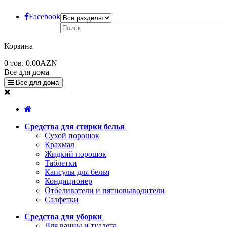
Facebook
Корзина
0
тов.
0.00AZN
Все для дома
Все для дома
Средства для стирки белья
Сухой порошок
Крахмал
Жидкий порошок
Таблетки
Капсулы для белья
Кондиционер
Отбеливатели и пятновыводители
Салфетки
Средства для уборки
Для ванны и туалета