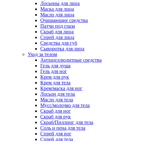
Лосьоны для лица
Маска для лица
Масло для лица
Очищающие средства
Патчи под глаза
Скраб для лица
Спрей для лица
Средства для губ
Сыворотка для лица
Уход за телом
Антицеллюлитные средства
Гель для душа
Гель для ног
Крем для рук
Крем для тела
Крем/маска для ног
Лосьон для тела
Масло для тела
Мусс/молочко для тела
Скраб для ног
Скраб для рук
Скраб/Пиллинг для тела
Соль и пена для тела
Спрей для ног
Спрей для тела