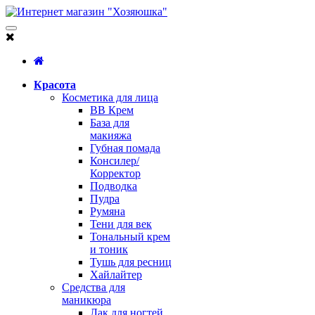
Красота
Косметика для лица
BB Крем
База для
макияжа
Губная помада
Консилер/
Корректор
Подводка
Пудра
Румяна
Тени для век
Тональный крем
и тоник
Тушь для ресниц
Хайлайтер
Средства для
маникюра
Лак для ногтей