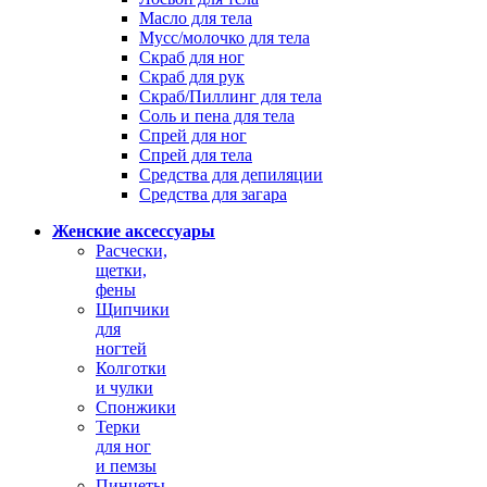
Масло для тела
Мусс/молочко для тела
Скраб для ног
Скраб для рук
Скраб/Пиллинг для тела
Соль и пена для тела
Спрей для ног
Спрей для тела
Средства для депиляции
Средства для загара
Женские аксессуары
Расчески,
щетки,
фены
Щипчики
для
ногтей
Колготки
и чулки
Спонжики
Терки
для ног
и пемзы
Пинцеты