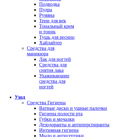
Подводка
Пудра
Румяна
Тени для век
Тональный крем
и тоник
Тушь для ресниц
Хайлайтер
Средства для
маникюра
Лак для ногтей
Средства для
снятия лака
Ухаживающие
средства для
ногтей
Уход
Средства Гигиены
Ватные диски и ушные палочки
Гигиена полости рта
Губки и мочалки
Дезодоранты и антиперспиранты
Интимная гигиена
Мыло и антисептики