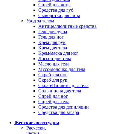
Спрей для лица
Средства для губ
Сыворотка для лица
Уход за телом
Антицеллюлитные средства
Гель для душа
Гель для ног
Крем для рук
Крем для тела
Крем/маска для ног
Лосьон для тела
Масло для тела
Мусс/молочко для тела
Скраб для ног
Скраб для рук
Скраб/Пиллинг для тела
Соль и пена для тела
Спрей для ног
Спрей для тела
Средства для депиляции
Средства для загара
Женские аксессуары
Расчески,
щетки,