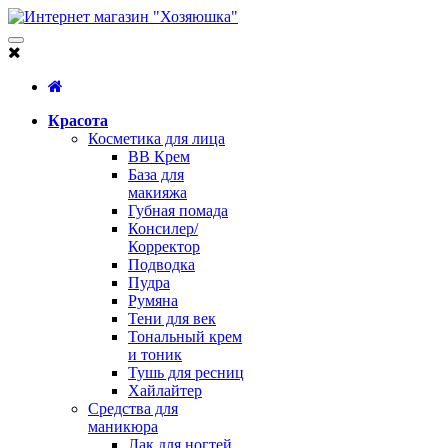
Красота
Косметика для лица
BB Крем
База для
макияжа
Губная помада
Консилер/
Корректор
Подводка
Пудра
Румяна
Тени для век
Тональный крем
и тоник
Тушь для ресниц
Хайлайтер
Средства для
маникюра
Лак для ногтей