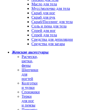
Масло для тела
Мусс/молочко для тела
Скраб для ног
Скраб для рук
Скраб/Пиллинг для тела
Соль и пена для тела
Спрей для ног
Спрей для тела
Средства для депиляции
Средства для загара
Женские аксессуары
Расчески,
щетки,
фены
Щипчики
для
ногтей
Колготки
и чулки
Спонжики
Терки
для ног
и пемзы
Пинцеты