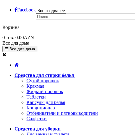
Facebook
Корзина
0
тов.
0.00AZN
Все для дома
Все для дома
Средства для стирки белья
Сухой порошок
Крахмал
Жидкий порошок
Таблетки
Капсулы для белья
Кондиционер
Отбеливатели и пятновыводители
Салфетки
Средства для уборки
Для ванны и туалета