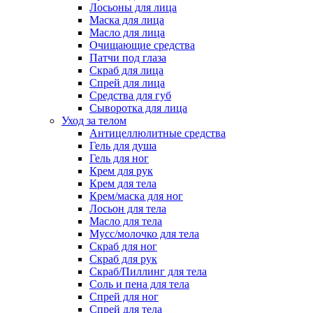
Лосьоны для лица
Маска для лица
Масло для лица
Очищающие средства
Патчи под глаза
Скраб для лица
Спрей для лица
Средства для губ
Сыворотка для лица
Уход за телом
Антицеллюлитные средства
Гель для душа
Гель для ног
Крем для рук
Крем для тела
Крем/маска для ног
Лосьон для тела
Масло для тела
Мусс/молочко для тела
Скраб для ног
Скраб для рук
Скраб/Пиллинг для тела
Соль и пена для тела
Спрей для ног
Спрей для тела