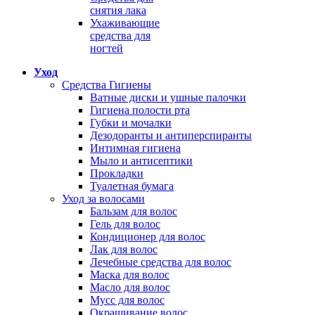
снятия лака
Ухаживающие
средства для
ногтей
Уход
Средства Гигиены
Ватные диски и ушные палочки
Гигиена полости рта
Губки и мочалки
Дезодоранты и антиперспиранты
Интимная гигиена
Мыло и антисептики
Прокладки
Туалетная бумага
Уход за волосами
Бальзам для волос
Гель для волос
Кондиционер для волос
Лак для волос
Лечебные средства для волос
Маска для волос
Масло для волос
Мусс для волос
Окрашивание волос