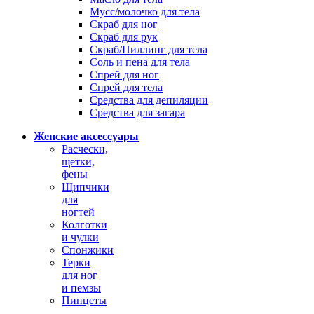
Мусс/молочко для тела
Скраб для ног
Скраб для рук
Скраб/Пиллинг для тела
Соль и пена для тела
Спрей для ног
Спрей для тела
Средства для депиляции
Средства для загара
Женские аксессуары
Расчески,
щетки,
фены
Щипчики
для
ногтей
Колготки
и чулки
Спонжики
Терки
для ног
и пемзы
Пинцеты