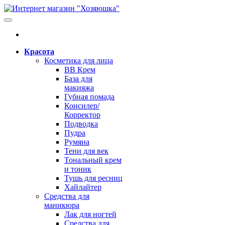
Красота
Косметика для лица
BB Крем
База для
макияжа
Губная помада
Консилер/
Корректор
Подводка
Пудра
Румяна
Тени для век
Тональный крем
и тоник
Тушь для ресниц
Хайлайтер
Средства для
маникюра
Лак для ногтей
Средства для