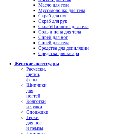
Масло для тела
Мусс/молочко для тела
Скраб для ног
Скраб для рук
Скраб/Пиллинг для тела
Соль и пена для тела
Спрей для ног
Спрей для тела
Средства для депиляции
Средства для загара
Женские аксессуары
Расчески,
щетки,
фены
Щипчики
для
ногтей
Колготки
и чулки
Спонжики
Терки
для ног
и пемзы
Пинцеты