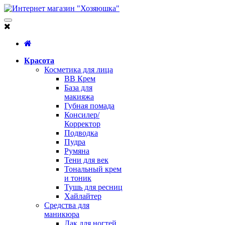
Красота
Косметика для лица
BB Крем
База для
макияжа
Губная помада
Консилер/
Корректор
Подводка
Пудра
Румяна
Тени для век
Тональный крем
и тоник
Тушь для ресниц
Хайлайтер
Средства для
маникюра
Лак для ногтей