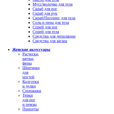
Мусс/молочко для тела
Скраб для ног
Скраб для рук
Скраб/Пиллинг для тела
Соль и пена для тела
Спрей для ног
Спрей для тела
Средства для депиляции
Средства для загара
Женские аксессуары
Расчески,
щетки,
фены
Щипчики
для
ногтей
Колготки
и чулки
Спонжики
Терки
для ног
и пемзы
Пинцеты