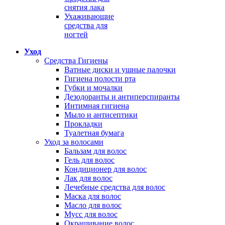
снятия лака
Ухаживающие
средства для
ногтей
Уход
Средства Гигиены
Ватные диски и ушные палочки
Гигиена полости рта
Губки и мочалки
Дезодоранты и антиперспиранты
Интимная гигиена
Мыло и антисептики
Прокладки
Туалетная бумага
Уход за волосами
Бальзам для волос
Гель для волос
Кондиционер для волос
Лак для волос
Лечебные средства для волос
Маска для волос
Масло для волос
Мусс для волос
Окрашивание волос