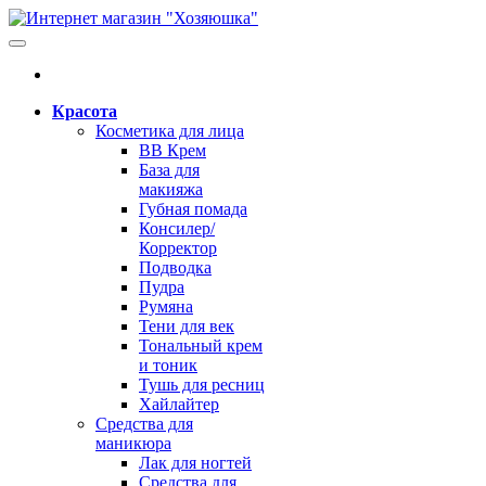
Красота
Косметика для лица
BB Крем
База для
макияжа
Губная помада
Консилер/
Корректор
Подводка
Пудра
Румяна
Тени для век
Тональный крем
и тоник
Тушь для ресниц
Хайлайтер
Средства для
маникюра
Лак для ногтей
Средства для