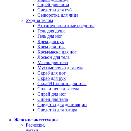
Спрей для лица
Средства для губ
Сыворотка для лица
Уход за телом
Антицеллюлитные средства
Гель для душа
Гель для ног
Крем для рук
Крем для тела
Крем/маска для ног
Лосьон для тела
Масло для тела
Мусс/молочко для тела
Скраб для ног
Скраб для рук
Скраб/Пиллинг для тела
Соль и пена для тела
Спрей для ног
Спрей для тела
Средства для депиляции
Средства для загара
Женские аксессуары
Расчески,
щетки,