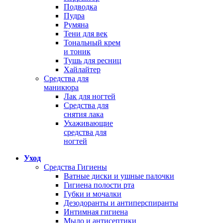
Подводка
Пудра
Румяна
Тени для век
Тональный крем
и тоник
Тушь для ресниц
Хайлайтер
Средства для
маникюра
Лак для ногтей
Средства для
снятия лака
Ухаживающие
средства для
ногтей
Уход
Средства Гигиены
Ватные диски и ушные палочки
Гигиена полости рта
Губки и мочалки
Дезодоранты и антиперспиранты
Интимная гигиена
Мыло и антисептики