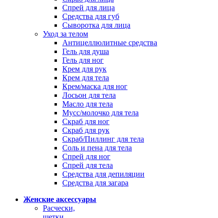
Спрей для лица
Средства для губ
Сыворотка для лица
Уход за телом
Антицеллюлитные средства
Гель для душа
Гель для ног
Крем для рук
Крем для тела
Крем/маска для ног
Лосьон для тела
Масло для тела
Мусс/молочко для тела
Скраб для ног
Скраб для рук
Скраб/Пиллинг для тела
Соль и пена для тела
Спрей для ног
Спрей для тела
Средства для депиляции
Средства для загара
Женские аксессуары
Расчески,
щетки,