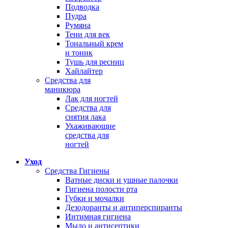
Подводка
Пудра
Румяна
Тени для век
Тональный крем
и тоник
Тушь для ресниц
Хайлайтер
Средства для
маникюра
Лак для ногтей
Средства для
снятия лака
Ухаживающие
средства для
ногтей
Уход
Средства Гигиены
Ватные диски и ушные палочки
Гигиена полости рта
Губки и мочалки
Дезодоранты и антиперспиранты
Интимная гигиена
Мыло и антисептики