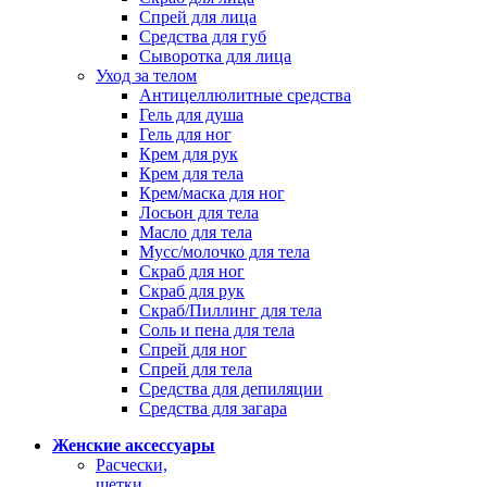
Спрей для лица
Средства для губ
Сыворотка для лица
Уход за телом
Антицеллюлитные средства
Гель для душа
Гель для ног
Крем для рук
Крем для тела
Крем/маска для ног
Лосьон для тела
Масло для тела
Мусс/молочко для тела
Скраб для ног
Скраб для рук
Скраб/Пиллинг для тела
Соль и пена для тела
Спрей для ног
Спрей для тела
Средства для депиляции
Средства для загара
Женские аксессуары
Расчески,
щетки,