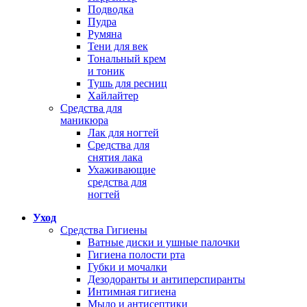
Подводка
Пудра
Румяна
Тени для век
Тональный крем
и тоник
Тушь для ресниц
Хайлайтер
Средства для
маникюра
Лак для ногтей
Средства для
снятия лака
Ухаживающие
средства для
ногтей
Уход
Средства Гигиены
Ватные диски и ушные палочки
Гигиена полости рта
Губки и мочалки
Дезодоранты и антиперспиранты
Интимная гигиена
Мыло и антисептики