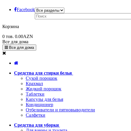
Facebook
Корзина
0
тов.
0.00AZN
Все для дома
Все для дома
Средства для стирки белья
Сухой порошок
Крахмал
Жидкий порошок
Таблетки
Капсулы для белья
Кондиционер
Отбеливатели и пятновыводители
Салфетки
Средства для уборки
Для ванны и туалета