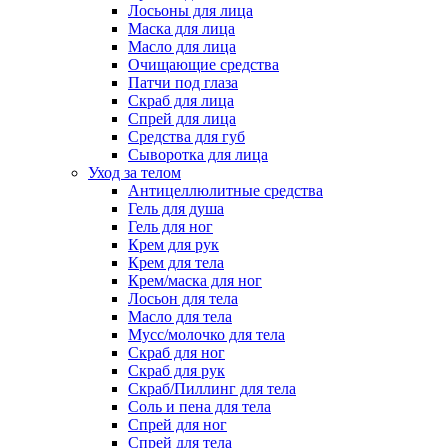
Лосьоны для лица
Маска для лица
Масло для лица
Очищающие средства
Патчи под глаза
Скраб для лица
Спрей для лица
Средства для губ
Сыворотка для лица
Уход за телом
Антицеллюлитные средства
Гель для душа
Гель для ног
Крем для рук
Крем для тела
Крем/маска для ног
Лосьон для тела
Масло для тела
Мусс/молочко для тела
Скраб для ног
Скраб для рук
Скраб/Пиллинг для тела
Соль и пена для тела
Спрей для ног
Спрей для тела