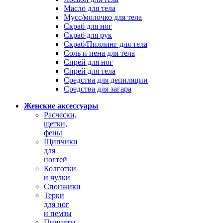
Масло для тела
Мусс/молочко для тела
Скраб для ног
Скраб для рук
Скраб/Пиллинг для тела
Соль и пена для тела
Спрей для ног
Спрей для тела
Средства для депиляции
Средства для загара
Женские аксессуары
Расчески,
щетки,
фены
Щипчики
для
ногтей
Колготки
и чулки
Спонжики
Терки
для ног
и пемзы
Пинцеты