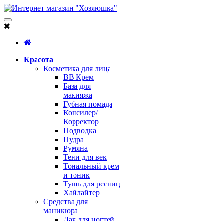
Красота
Косметика для лица
BB Крем
База для
макияжа
Губная помада
Консилер/
Корректор
Подводка
Пудра
Румяна
Тени для век
Тональный крем
и тоник
Тушь для ресниц
Хайлайтер
Средства для
маникюра
Лак для ногтей