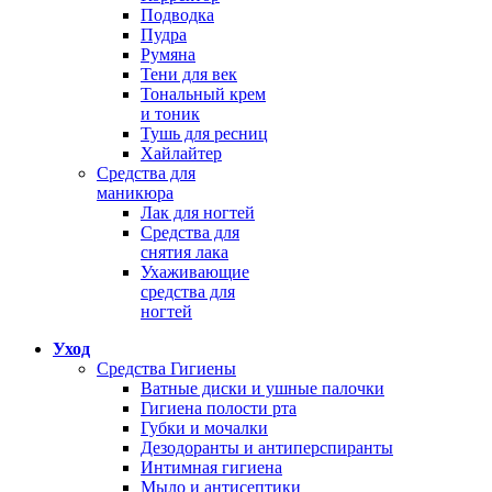
Подводка
Пудра
Румяна
Тени для век
Тональный крем
и тоник
Тушь для ресниц
Хайлайтер
Средства для
маникюра
Лак для ногтей
Средства для
снятия лака
Ухаживающие
средства для
ногтей
Уход
Средства Гигиены
Ватные диски и ушные палочки
Гигиена полости рта
Губки и мочалки
Дезодоранты и антиперспиранты
Интимная гигиена
Мыло и антисептики