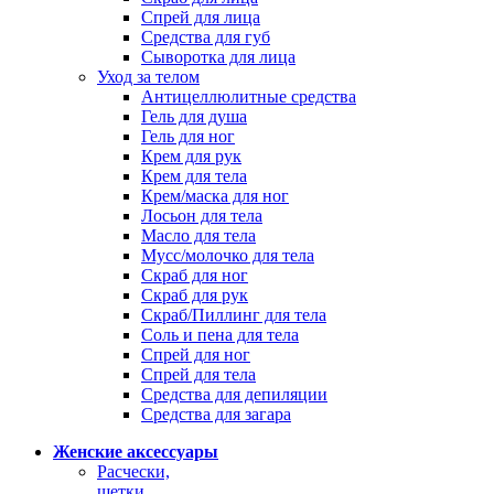
Спрей для лица
Средства для губ
Сыворотка для лица
Уход за телом
Антицеллюлитные средства
Гель для душа
Гель для ног
Крем для рук
Крем для тела
Крем/маска для ног
Лосьон для тела
Масло для тела
Мусс/молочко для тела
Скраб для ног
Скраб для рук
Скраб/Пиллинг для тела
Соль и пена для тела
Спрей для ног
Спрей для тела
Средства для депиляции
Средства для загара
Женские аксессуары
Расчески,
щетки,