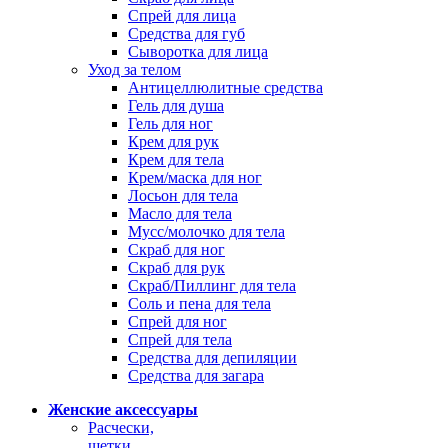
Спрей для лица
Средства для губ
Сыворотка для лица
Уход за телом
Антицеллюлитные средства
Гель для душа
Гель для ног
Крем для рук
Крем для тела
Крем/маска для ног
Лосьон для тела
Масло для тела
Мусс/молочко для тела
Скраб для ног
Скраб для рук
Скраб/Пиллинг для тела
Соль и пена для тела
Спрей для ног
Спрей для тела
Средства для депиляции
Средства для загара
Женские аксессуары
Расчески,
щетки,