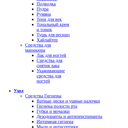
Подводка
Пудра
Румяна
Тени для век
Тональный крем
и тоник
Тушь для ресниц
Хайлайтер
Средства для
маникюра
Лак для ногтей
Средства для
снятия лака
Ухаживающие
средства для
ногтей
Уход
Средства Гигиены
Ватные диски и ушные палочки
Гигиена полости рта
Губки и мочалки
Дезодоранты и антиперспиранты
Интимная гигиена
Мыло и антисептики