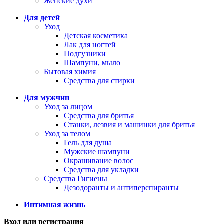
Женские духи
Для детей
Уход
Детская косметика
Лак для ногтей
Подгузники
Шампуни, мыло
Бытовая химия
Средства для стирки
Для мужчин
Уход за лицом
Средства для бритья
Станки, лезвия и машинки для бритья
Уход за телом
Гель для душа
Мужские шампуни
Окрашивание волос
Средства для укладки
Средства Гигиены
Дезодоранты и антиперспиранты
Интимная жизнь
Вход или регистрация