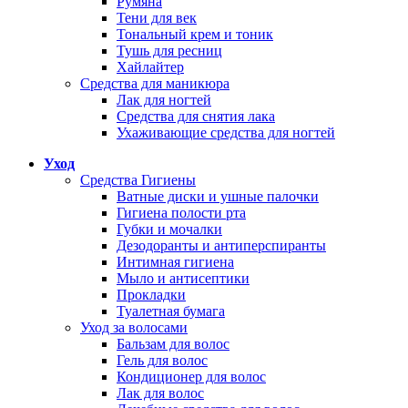
Румяна
Тени для век
Тональный крем и тоник
Тушь для ресниц
Хайлайтер
Средства для маникюра
Лак для ногтей
Средства для снятия лака
Ухаживающие средства для ногтей
Уход
Средства Гигиены
Ватные диски и ушные палочки
Гигиена полости рта
Губки и мочалки
Дезодоранты и антиперспиранты
Интимная гигиена
Мыло и антисептики
Прокладки
Туалетная бумага
Уход за волосами
Бальзам для волос
Гель для волос
Кондиционер для волос
Лак для волос