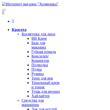
Красота
Косметика для лица
BB Крем
База для
макияжа
Губная помада
Консилер/
Корректор
Подводка
Пудра
Румяна
Тени для век
Тональный крем
и тоник
Тушь для ресниц
Хайлайтер
Средства для
маникюра
Лак для ногтей