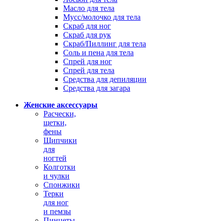
Масло для тела
Мусс/молочко для тела
Скраб для ног
Скраб для рук
Скраб/Пиллинг для тела
Соль и пена для тела
Спрей для ног
Спрей для тела
Средства для депиляции
Средства для загара
Женские аксессуары
Расчески,
щетки,
фены
Щипчики
для
ногтей
Колготки
и чулки
Спонжики
Терки
для ног
и пемзы
Пинцеты