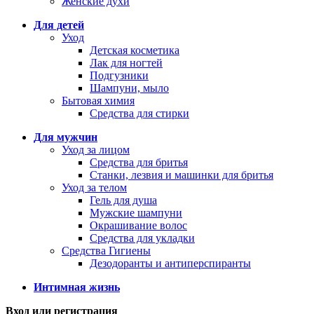
Женские духи
Для детей
Уход
Детская косметика
Лак для ногтей
Подгузники
Шампуни, мыло
Бытовая химия
Средства для стирки
Для мужчин
Уход за лицом
Средства для бритья
Станки, лезвия и машинки для бритья
Уход за телом
Гель для душа
Мужские шампуни
Окрашивание волос
Средства для укладки
Средства Гигиены
Дезодоранты и антиперспиранты
Интимная жизнь
Вход или регистрация