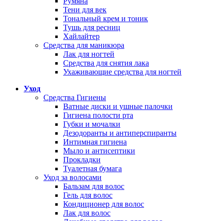
Румяна
Тени для век
Тональный крем и тоник
Тушь для ресниц
Хайлайтер
Средства для маникюра
Лак для ногтей
Средства для снятия лака
Ухаживающие средства для ногтей
Уход
Средства Гигиены
Ватные диски и ушные палочки
Гигиена полости рта
Губки и мочалки
Дезодоранты и антиперспиранты
Интимная гигиена
Мыло и антисептики
Прокладки
Туалетная бумага
Уход за волосами
Бальзам для волос
Гель для волос
Кондиционер для волос
Лак для волос