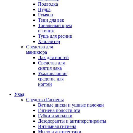
Подводка
Пудра
Румяна
Тени для век
Тональный крем
и тоник
Тушь для ресниц
Хайлайтер
Средства для
маникюра
Лак для ногтей
Средства для
снятия лака
Ухаживающие
средства для
ногтей
Уход
Средства Гигиены
Ватные диски и ушные палочки
Гигиена полости рта
Губки и мочалки
Дезодоранты и антиперспиранты
Интимная гигиена
Мыло и антисептики