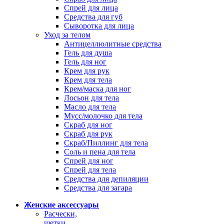
Спрей для лица
Средства для губ
Сыворотка для лица
Уход за телом
Антицеллюлитные средства
Гель для душа
Гель для ног
Крем для рук
Крем для тела
Крем/маска для ног
Лосьон для тела
Масло для тела
Мусс/молочко для тела
Скраб для ног
Скраб для рук
Скраб/Пиллинг для тела
Соль и пена для тела
Спрей для ног
Спрей для тела
Средства для депиляции
Средства для загара
Женские аксессуары
Расчески,
щетки,