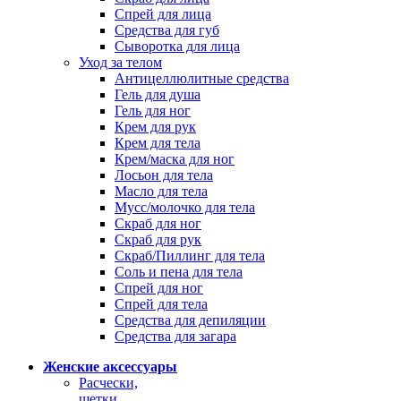
Спрей для лица
Средства для губ
Сыворотка для лица
Уход за телом
Антицеллюлитные средства
Гель для душа
Гель для ног
Крем для рук
Крем для тела
Крем/маска для ног
Лосьон для тела
Масло для тела
Мусс/молочко для тела
Скраб для ног
Скраб для рук
Скраб/Пиллинг для тела
Соль и пена для тела
Спрей для ног
Спрей для тела
Средства для депиляции
Средства для загара
Женские аксессуары
Расчески,
щетки,