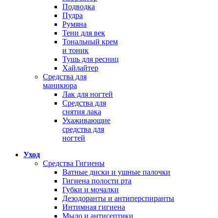
Подводка
Пудра
Румяна
Тени для век
Тональный крем
и тоник
Тушь для ресниц
Хайлайтер
Средства для
маникюра
Лак для ногтей
Средства для
снятия лака
Ухаживающие
средства для
ногтей
Уход
Средства Гигиены
Ватные диски и ушные палочки
Гигиена полости рта
Губки и мочалки
Дезодоранты и антиперспиранты
Интимная гигиена
Мыло и антисептики