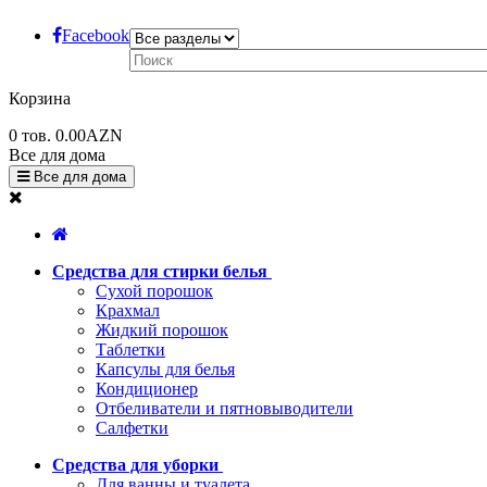
Facebook
Корзина
0
тов.
0.00AZN
Все для дома
Все для дома
Средства для стирки белья
Сухой порошок
Крахмал
Жидкий порошок
Таблетки
Капсулы для белья
Кондиционер
Отбеливатели и пятновыводители
Салфетки
Средства для уборки
Для ванны и туалета