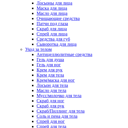
Лосьоны для лица
Маска для лица
Масло для лица
Очищающие средства
Патчи под глаза
Скраб для лица
Спрей для лица
Средства для губ
Сыворотка для лица
Уход за телом
Антицеллюлитные средства
Гель для душа
Гель для ног
Крем для рук
Крем для тела
Крем/маска для ног
Лосьон для тела
Масло для тела
Мусс/молочко для тела
Скраб для ног
Скраб для рук
Скраб/Пиллинг для тела
Соль и пена для тела
Спрей для ног
Спрей для тела