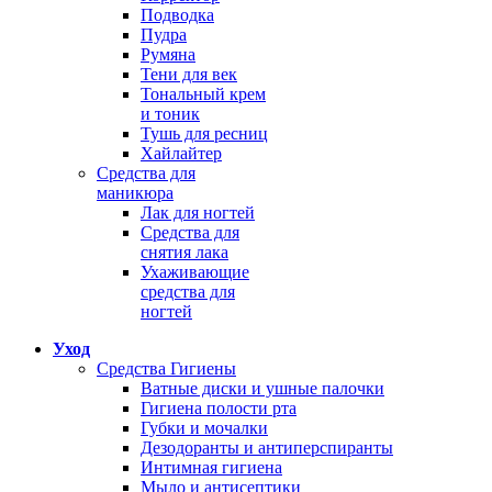
Подводка
Пудра
Румяна
Тени для век
Тональный крем
и тоник
Тушь для ресниц
Хайлайтер
Средства для
маникюра
Лак для ногтей
Средства для
снятия лака
Ухаживающие
средства для
ногтей
Уход
Средства Гигиены
Ватные диски и ушные палочки
Гигиена полости рта
Губки и мочалки
Дезодоранты и антиперспиранты
Интимная гигиена
Мыло и антисептики