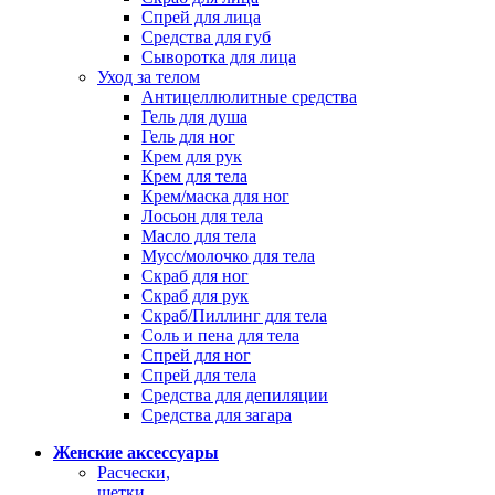
Спрей для лица
Средства для губ
Сыворотка для лица
Уход за телом
Антицеллюлитные средства
Гель для душа
Гель для ног
Крем для рук
Крем для тела
Крем/маска для ног
Лосьон для тела
Масло для тела
Мусс/молочко для тела
Скраб для ног
Скраб для рук
Скраб/Пиллинг для тела
Соль и пена для тела
Спрей для ног
Спрей для тела
Средства для депиляции
Средства для загара
Женские аксессуары
Расчески,
щетки,