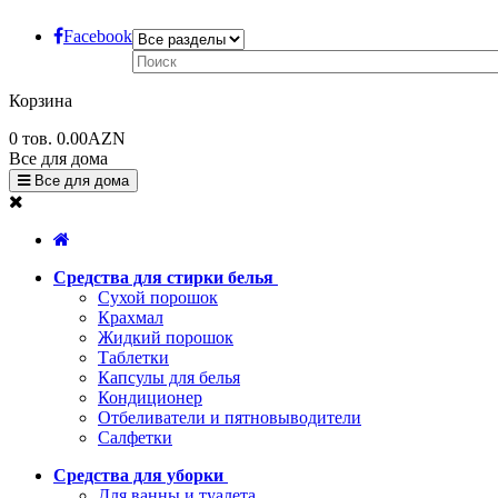
Facebook
Корзина
0
тов.
0.00AZN
Все для дома
Все для дома
Средства для стирки белья
Сухой порошок
Крахмал
Жидкий порошок
Таблетки
Капсулы для белья
Кондиционер
Отбеливатели и пятновыводители
Салфетки
Средства для уборки
Для ванны и туалета