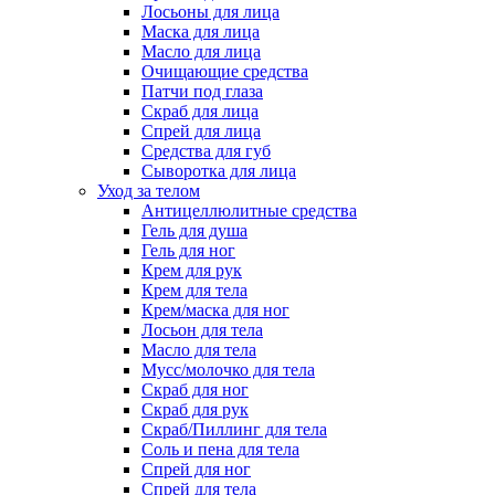
Лосьоны для лица
Маска для лица
Масло для лица
Очищающие средства
Патчи под глаза
Скраб для лица
Спрей для лица
Средства для губ
Сыворотка для лица
Уход за телом
Антицеллюлитные средства
Гель для душа
Гель для ног
Крем для рук
Крем для тела
Крем/маска для ног
Лосьон для тела
Масло для тела
Мусс/молочко для тела
Скраб для ног
Скраб для рук
Скраб/Пиллинг для тела
Соль и пена для тела
Спрей для ног
Спрей для тела