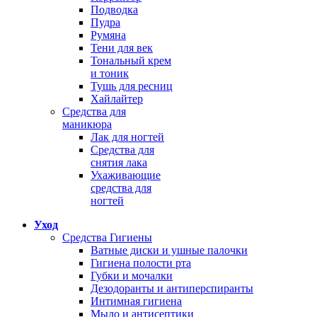
Подводка
Пудра
Румяна
Тени для век
Тональный крем
и тоник
Тушь для ресниц
Хайлайтер
Средства для
маникюра
Лак для ногтей
Средства для
снятия лака
Ухаживающие
средства для
ногтей
Уход
Средства Гигиены
Ватные диски и ушные палочки
Гигиена полости рта
Губки и мочалки
Дезодоранты и антиперспиранты
Интимная гигиена
Мыло и антисептики