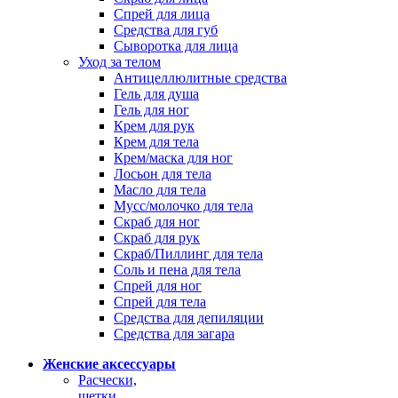
Спрей для лица
Средства для губ
Сыворотка для лица
Уход за телом
Антицеллюлитные средства
Гель для душа
Гель для ног
Крем для рук
Крем для тела
Крем/маска для ног
Лосьон для тела
Масло для тела
Мусс/молочко для тела
Скраб для ног
Скраб для рук
Скраб/Пиллинг для тела
Соль и пена для тела
Спрей для ног
Спрей для тела
Средства для депиляции
Средства для загара
Женские аксессуары
Расчески,
щетки,