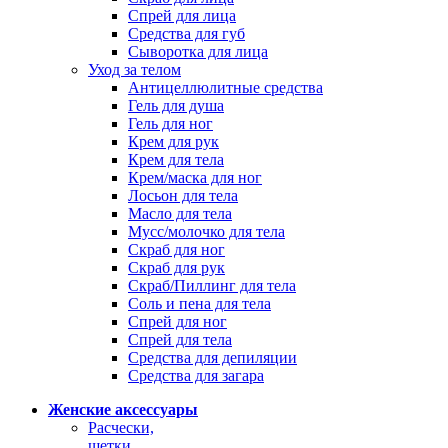
Спрей для лица
Средства для губ
Сыворотка для лица
Уход за телом
Антицеллюлитные средства
Гель для душа
Гель для ног
Крем для рук
Крем для тела
Крем/маска для ног
Лосьон для тела
Масло для тела
Мусс/молочко для тела
Скраб для ног
Скраб для рук
Скраб/Пиллинг для тела
Соль и пена для тела
Спрей для ног
Спрей для тела
Средства для депиляции
Средства для загара
Женские аксессуары
Расчески,
щетки,