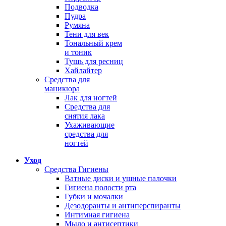
Подводка
Пудра
Румяна
Тени для век
Тональный крем
и тоник
Тушь для ресниц
Хайлайтер
Средства для
маникюра
Лак для ногтей
Средства для
снятия лака
Ухаживающие
средства для
ногтей
Уход
Средства Гигиены
Ватные диски и ушные палочки
Гигиена полости рта
Губки и мочалки
Дезодоранты и антиперспиранты
Интимная гигиена
Мыло и антисептики