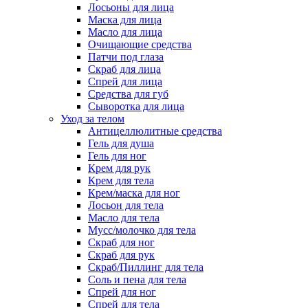
Лосьоны для лица
Маска для лица
Масло для лица
Очищающие средства
Патчи под глаза
Скраб для лица
Спрей для лица
Средства для губ
Сыворотка для лица
Уход за телом
Антицеллюлитные средства
Гель для душа
Гель для ног
Крем для рук
Крем для тела
Крем/маска для ног
Лосьон для тела
Масло для тела
Мусс/молочко для тела
Скраб для ног
Скраб для рук
Скраб/Пиллинг для тела
Соль и пена для тела
Спрей для ног
Спрей для тела