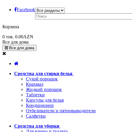
Facebook
Корзина
0
тов.
0.00AZN
Все для дома
Все для дома
Средства для стирки белья
Сухой порошок
Крахмал
Жидкий порошок
Таблетки
Капсулы для белья
Кондиционер
Отбеливатели и пятновыводители
Салфетки
Средства для уборки
Для ванны и туалета