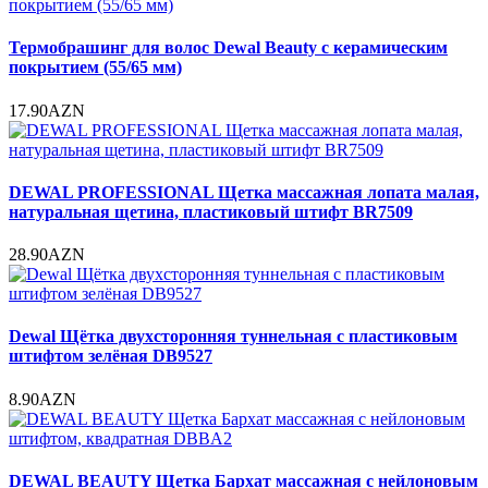
Термобрашинг для волос Dewal Beauty с керамическим
покрытием (55/65 мм)
17.90AZN
DEWAL PROFESSIONAL Щетка массажная лопата малая,
натуральная щетина, пластиковый штифт BR7509
28.90AZN
Dewal Щётка двухсторонняя туннельная c пластиковым
штифтом зелёная DB9527
8.90AZN
DEWAL BEAUTY Щетка Бархат массажная с нейлоновым