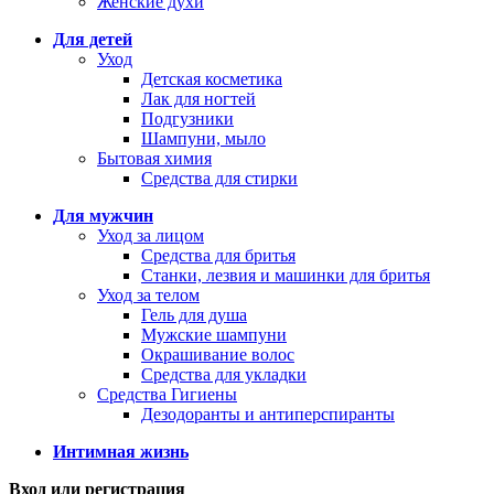
Женские духи
Для детей
Уход
Детская косметика
Лак для ногтей
Подгузники
Шампуни, мыло
Бытовая химия
Средства для стирки
Для мужчин
Уход за лицом
Средства для бритья
Станки, лезвия и машинки для бритья
Уход за телом
Гель для душа
Мужские шампуни
Окрашивание волос
Средства для укладки
Средства Гигиены
Дезодоранты и антиперспиранты
Интимная жизнь
Вход или регистрация