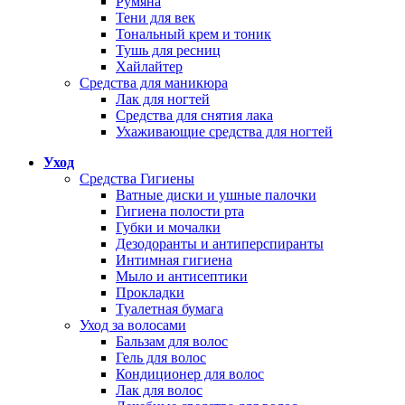
Румяна
Тени для век
Тональный крем и тоник
Тушь для ресниц
Хайлайтер
Средства для маникюра
Лак для ногтей
Средства для снятия лака
Ухаживающие средства для ногтей
Уход
Средства Гигиены
Ватные диски и ушные палочки
Гигиена полости рта
Губки и мочалки
Дезодоранты и антиперспиранты
Интимная гигиена
Мыло и антисептики
Прокладки
Туалетная бумага
Уход за волосами
Бальзам для волос
Гель для волос
Кондиционер для волос
Лак для волос