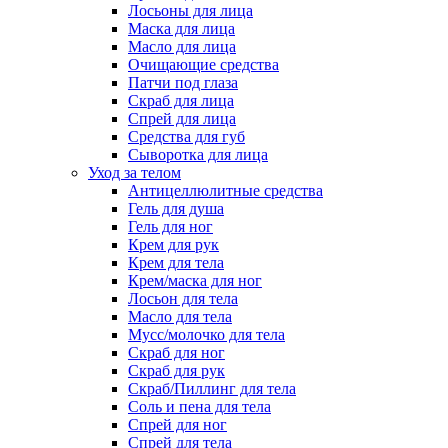
Лосьоны для лица
Маска для лица
Масло для лица
Очищающие средства
Патчи под глаза
Скраб для лица
Спрей для лица
Средства для губ
Сыворотка для лица
Уход за телом
Антицеллюлитные средства
Гель для душа
Гель для ног
Крем для рук
Крем для тела
Крем/маска для ног
Лосьон для тела
Масло для тела
Мусс/молочко для тела
Скраб для ног
Скраб для рук
Скраб/Пиллинг для тела
Соль и пена для тела
Спрей для ног
Спрей для тела