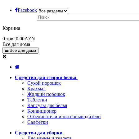
Facebook
Корзина
0
тов.
0.00AZN
Все для дома
Все для дома
Средства для стирки белья
Сухой порошок
Крахмал
Жидкий порошок
Таблетки
Капсулы для белья
Кондиционер
Отбеливатели и пятновыводители
Салфетки
Средства для уборки
Для ванны и туалета