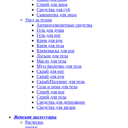
Спрей для лица
Средства для губ
Сыворотка для лица
Уход за телом
Антицеллюлитные средства
Гель для душа
Гель для ног
Крем для рук
Крем для тела
Крем/маска для ног
Лосьон для тела
Масло для тела
Мусс/молочко для тела
Скраб для ног
Скраб для рук
Скраб/Пиллинг для тела
Соль и пена для тела
Спрей для ног
Спрей для тела
Средства для депиляции
Средства для загара
Женские аксессуары
Расчески,
щетки,