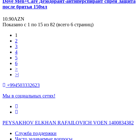
Dove Men+Care Дезодорант-антиперспирант спрей Защита
после бритья 150мл
10.90AZN
Показано с 1 по 15 из 82 (всего 6 страниц)
1
2
3
4
5
6
>
>|
+994503332623
Мы в социальных сетях!
PEYSAKHOV ELKHAN RAFAILOVICH VOEN 1400834382
Служба поддержки
Часто задаваемые вопросы