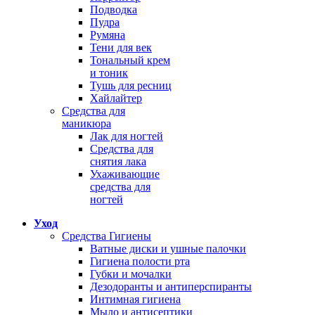
Подводка
Пудра
Румяна
Тени для век
Тональный крем
и тоник
Тушь для ресниц
Хайлайтер
Средства для
маникюра
Лак для ногтей
Средства для
снятия лака
Ухаживающие
средства для
ногтей
Уход
Средства Гигиены
Ватные диски и ушные палочки
Гигиена полости рта
Губки и мочалки
Дезодоранты и антиперспиранты
Интимная гигиена
Мыло и антисептики