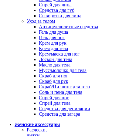
Спрей для лица
Средства для губ
Сыворотка для лица
Уход за телом
Антицеллюлитные средства
Гель для душа
Гель для ног
Крем для рук
Крем для тела
Крем/маска для ног
Лосьон для тела
Масло для тела
Мусс/молочко для тела
Скраб для ног
Скраб для рук
Скраб/Пиллинг для тела
Соль и пена для тела
Спрей для ног
Спрей для тела
Средства для депиляции
Средства для загара
Женские аксессуары
Расчески,
щетки,