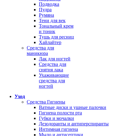
Подводка
Пудра
Румяна
Тени для век
Тональный крем
и тоник
Тушь для ресниц
Хайлайтер
Средства для
маникюра
Лак для ногтей
Средства для
снятия лака
Ухаживающие
средства для
ногтей
Уход
Средства Гигиены
Ватные диски и ушные палочки
Гигиена полости рта
Губки и мочалки
Дезодоранты и антиперспиранты
Интимная гигиена
Мыло и антисептики