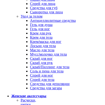
Спрей для лица
Средства для губ
Сыворотка для лица
Уход за телом
Антицеллюлитные средства
Гель для душа
Гель для ног
Крем для рук
Крем для тела
Крем/маска для ног
Лосьон для тела
Масло для тела
Мусс/молочко для тела
Скраб для ног
Скраб для рук
Скраб/Пиллинг для тела
Соль и пена для тела
Спрей для ног
Спрей для тела
Средства для депиляции
Средства для загара
Женские аксессуары
Расчески,
щетки,