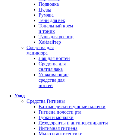
Подводка
Пудра
Румяна
Тени для век
Тональный крем
и тоник
Тушь для ресниц
Хайлайтер
Средства для
маникюра
Лак для ногтей
Средства для
снятия лака
Ухаживающие
средства для
ногтей
Уход
Средства Гигиены
Ватные диски и ушные палочки
Гигиена полости рта
Губки и мочалки
Дезодоранты и антиперспиранты
Интимная гигиена
Мыло и антисептики