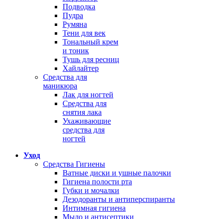
Подводка
Пудра
Румяна
Тени для век
Тональный крем
и тоник
Тушь для ресниц
Хайлайтер
Средства для
маникюра
Лак для ногтей
Средства для
снятия лака
Ухаживающие
средства для
ногтей
Уход
Средства Гигиены
Ватные диски и ушные палочки
Гигиена полости рта
Губки и мочалки
Дезодоранты и антиперспиранты
Интимная гигиена
Мыло и антисептики