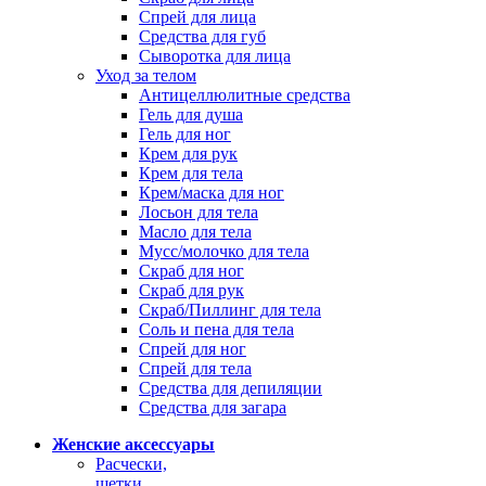
Спрей для лица
Средства для губ
Сыворотка для лица
Уход за телом
Антицеллюлитные средства
Гель для душа
Гель для ног
Крем для рук
Крем для тела
Крем/маска для ног
Лосьон для тела
Масло для тела
Мусс/молочко для тела
Скраб для ног
Скраб для рук
Скраб/Пиллинг для тела
Соль и пена для тела
Спрей для ног
Спрей для тела
Средства для депиляции
Средства для загара
Женские аксессуары
Расчески,
щетки,