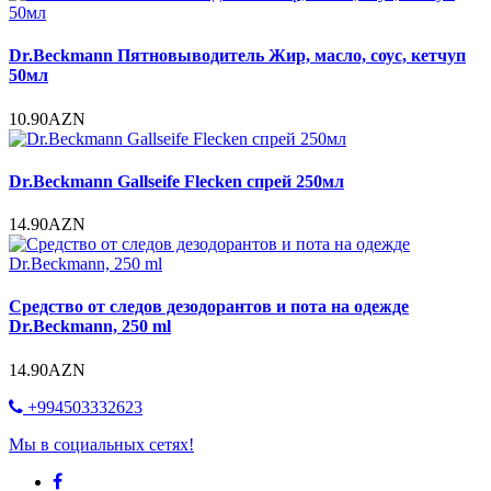
Dr.Beckmann Пятновыводитель Жир, масло, соус, кетчуп
50мл
10.90AZN
Dr.Beckmann Gallseife Flecken спрей 250мл
14.90AZN
Средство от следов дезодорантов и пота на одежде
Dr.Beckmann, 250 ml
14.90AZN
+994503332623
Мы в социальных сетях!