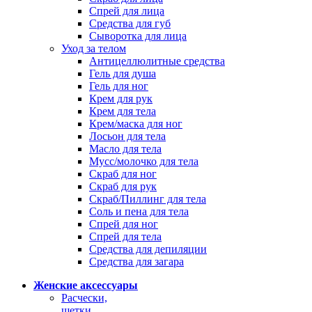
Спрей для лица
Средства для губ
Сыворотка для лица
Уход за телом
Антицеллюлитные средства
Гель для душа
Гель для ног
Крем для рук
Крем для тела
Крем/маска для ног
Лосьон для тела
Масло для тела
Мусс/молочко для тела
Скраб для ног
Скраб для рук
Скраб/Пиллинг для тела
Соль и пена для тела
Спрей для ног
Спрей для тела
Средства для депиляции
Средства для загара
Женские аксессуары
Расчески,
щетки,