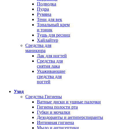
Подводка
Пудра
Румяна
Тени для век
Тональный крем
и тоник
Тушь для ресниц
Хайлайтер
Средства для
маникюра
Лак для ногтей
Средства для
снятия лака
Ухаживающие
средства для
ногтей
Уход
Средства Гигиены
Ватные диски и ушные палочки
Гигиена полости рта
Губки и мочалки
Дезодоранты и антиперспиранты
Интимная гигиена
Мыло и антисептики